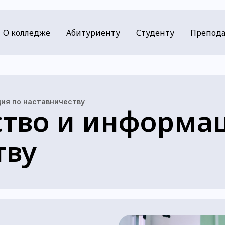
О колледже
Абитуриенту
Студенту
Препода
ия по наставничеству
ство и информа
тву