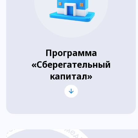
Программа
«Сберегательный
капитал»
Для выпускников медицинских
колледжей, работающих в
государственных или
муниципальных больницах и
поликлиниках;
Необходимо среднее
профессиональное или высшее
образование;