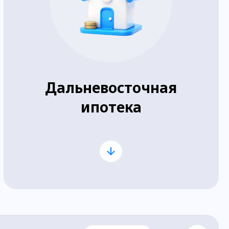
Дальневосточная
ипотека
Молодые семьи до 35 лет или
специалисты, работающие на
Дальнем Востоке;
Ставка по ипотеке от 0,1% до
2% годовых (детали — в банке);
Можно приобрести квартиру
или индивидуальный дом на
территории Дальнего Востока;
Первоначальный взнос от 20%;