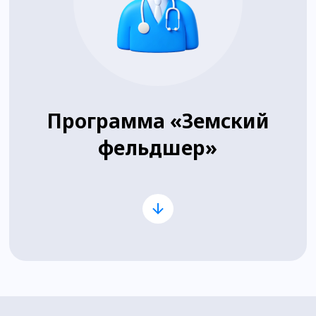
Программа «Земский
фельдшер»
Для выпускников с дипломом
среднего медицинского
образования;
Нужно трудоустроиться в
фельдшерско-акушерский пункт
(ФАП) в сельской местности или
на малых городах;
Сумму в 1 миллион рублей
можно получить только 1 раз;