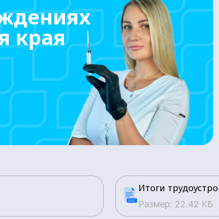
еждениях
я края
Итоги трудоустро
Размер: 22.42 КБ