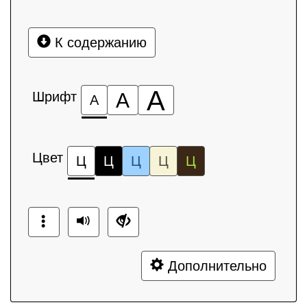
К содержанию
А
Шрифт
А
А
Цвет
Ц
Ц
Ц
Ц
Ц
Дополнительно