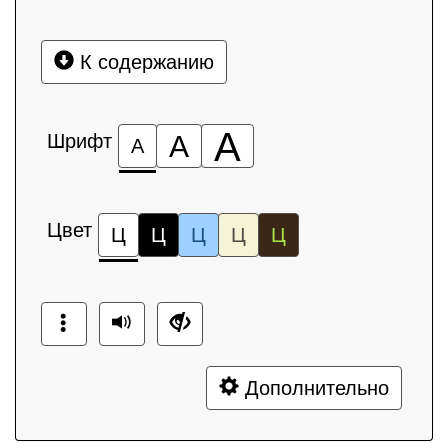
К содержанию
А
Шрифт
А
А
Цвет
Ц
Ц
Ц
Ц
Ц
Дополнительно