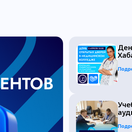
Ден
Хаб
Подр
Уче
ауд
Подр