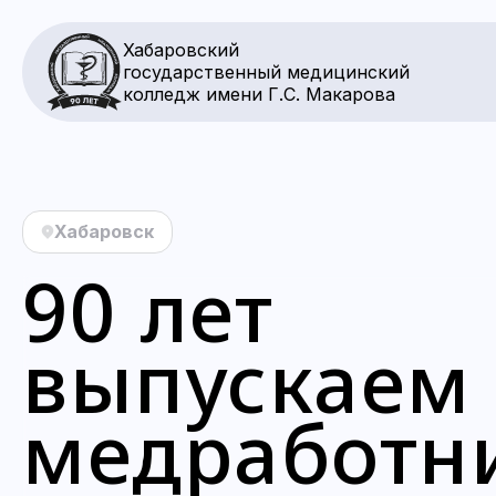
Хабаровский
государственный медицинский
колледж имени Г.С. Макарова
Хабаровск
90 лет
выпускаем
медработн