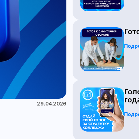
Гот
Подр
Гол
год
29.04.2026
Подр