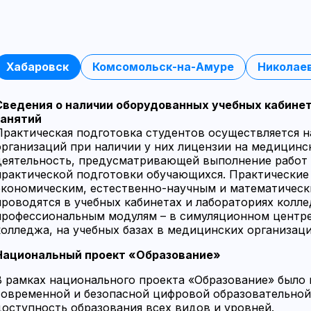
Хабаровск
Комсомольск-на-Амуре
Николае
Сведения о наличии оборудованных учебных кабинет
занятий
Практическая подготовка студентов осуществляется н
организаций при наличии у них лицензии на медицинс
деятельность, предусматривающей выполнение работ 
практической подготовки обучающихся. Практические
экономическим, естественно-научным и математичес
проводятся в учебных кабинетах и лабораториях колл
профессиональным модулям – в симуляционном центре
колледжа, на учебных базах в медицинских организаци
Национальный проект «Образование»
В рамках национального проекта «Образование» было 
современной и безопасной цифровой образовательной
доступность образования всех видов и уровней.