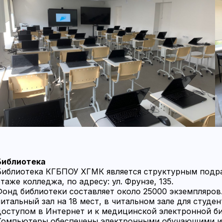
Библиотека
Библиотека КГБПОУ ХГМК является структурным подра
этаже колледжа, по адресу: ул. Фрунзе, 135.
Фонд библиотеки составляет около 25000 экземпляров.
читальный зал на 18 мест, в читальном зале для студ
доступом в Интернет и к медицинской электронной би
Компьютеры обеспечены электронными обучающими и