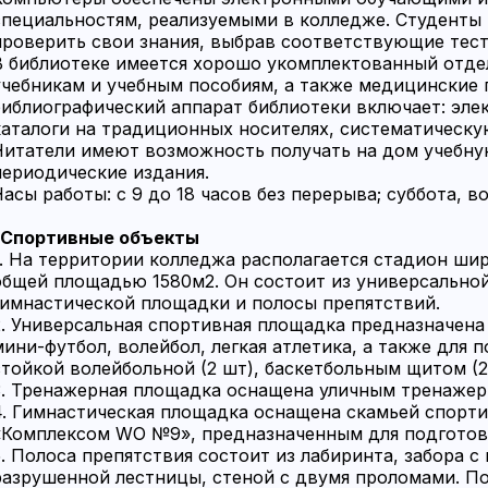
специальностям, реализуемыми в колледже. Студенты
проверить свои знания, выбрав соответствующие тест
В библиотеке имеется хорошо укомплектованный отде
учебникам и учебным пособиям, а также медицинские 
библиографический аппарат библиотеки включает: эле
каталоги на традиционных носителях, систематическу
Читатели имеют возможность получать на дом учебну
периодические издания.
Часы работы: с 9 до 18 часов без перерыва; суббота, в
Спортивные объекты
1. На территории колледжа располагается стадион ши
общей площадью 1580м2. Он состоит из универсально
гимнастической площадки и полосы препятствий.
2. Универсальная спортивная площадка предназначена 
мини-футбол, волейбол, легкая атлетика, а также для
стойкой волейбольной (2 шт), баскетбольным щитом (2 
3. Тренажерная площадка оснащена уличным тренаже
4. Гимнастическая площадка оснащена скамьей спортив
«Комплексом WO №9», предназначенным для подготовк
5. Полоса препятствия состоит из лабиринта, забора с
разрушенной лестницы, стеной с двумя проломами. По