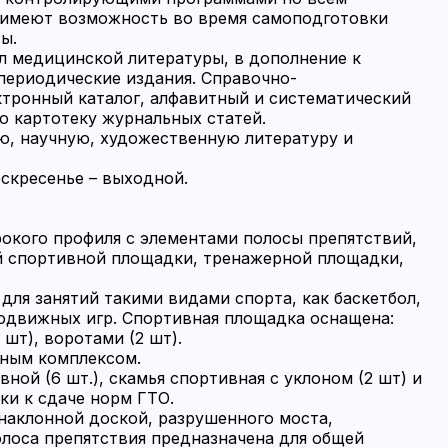
 имеют возможность во время самоподготовки
ы.
л медицинской литературы, в дополнение к
периодические издания. Справочно-
ктронный каталог, алфавитный и систематический
ю картотеку журнальных статей.
ю, научную, художественную литературу и
оскресенье – выходной.
рокого профиля с элементами полосы препятствий,
й спортивной площадки, тренажерной площадки,
для занятий такими видами спорта, как баскетбол,
 подвижных игр. Спортивная площадка оснащена:
шт), воротами (2 шт).
рным комплексом.
ной (6 шт.), скамья спортивная с уклоном (2 шт) и
и к сдаче норм ГТО.
 наклонной доской, разрушенного моста,
лоса препятствия предназначена для общей