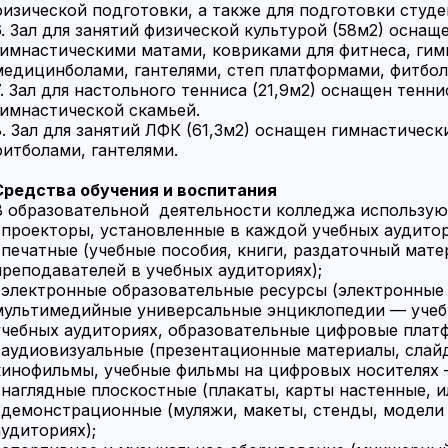
физической подготовки, а также для подготовки студ
6. Зал для занятий физической культурой (58м2) осна
гимнастическими матами, ковриками для фитнеса, гим
медицинболами, гантелями, степ платформами, фитбол
7. Зал для настольного тенниса (21,9м2) оснащен тен
гимнастической скамьей.
8. Зал для занятий ЛФК (61,3м2) оснащен гимнастичес
фитболами, гантелями.
Средства обучения и воспитания
В образовательной деятельности колледжа использую
· проекторы, установленные в каждой учебных аудитор
· печатные (учебные пособия, книги, раздаточный мат
преподавателей в учебных аудиториях);
· электронные образовательные ресурсы (электронные
мультимедийные универсальные энциклопедии — учеб
учебных аудиториях, образовательные цифровые плат
· аудиовизуальные (презентационные материалы, сла
кинофильмы, учебные фильмы на цифровых носителях —
· наглядные плоскостные (плакаты, карты настенные, 
· демонстрационные (муляжи, макеты, стенды, модели
аудиториях);