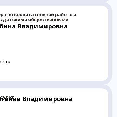
ра по воспитательной работе и
с детскими общественными
бина Владимировна
mk.ru
сульт
вгения Владимировна