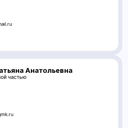
il.ru
атьяна Анатольевна
ой частью
gmk.ru