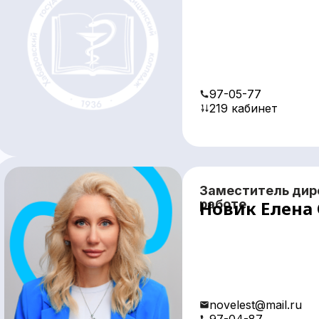
97-05-77
219 кабинет
Заместитель дир
работе
Новик Елена
novelest@mail.ru