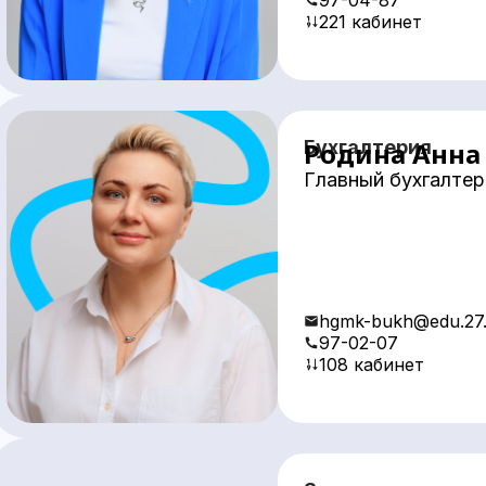
97-04-87
221 кабинет
Бухгалтерия
Родина Анна
Главный бухгалтер
hgmk-bukh@edu.27.
97-02-07
108 кабинет