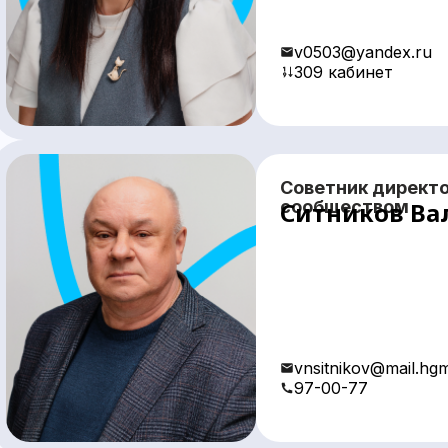
v0503@yandex.ru
309 кабинет
Советник директ
сообществом
Ситников Ва
vnsitnikov@mail.hg
97-00-77