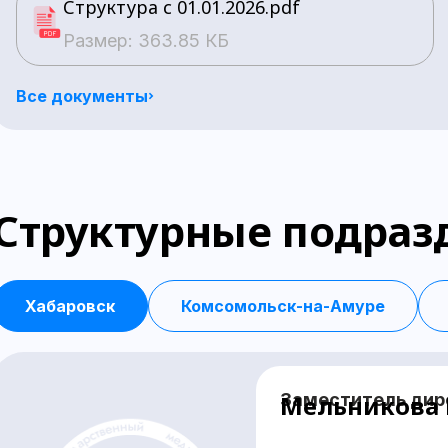
Структура с 01.01.2026.pdf
Размер: 363.85 КБ
Все документы
Структурные подраз
Хабаровск
Комсомольск-на-Амуре
Заместитель дире
Мельникова 