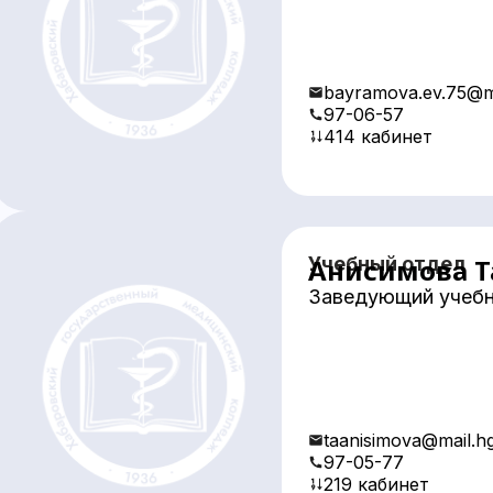
bayramova.ev.75@ma
97-06-57
414 кабинет
Учебный отдел
Анисимова Т
Заведующий учебн
taanisimova@mail.h
97-05-77
219 кабинет