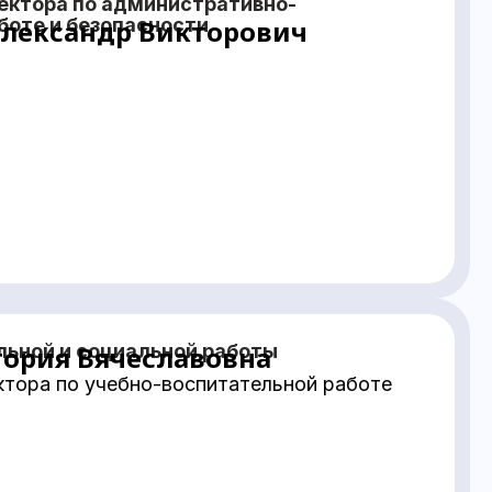
ектора по административно-
боте и безопасности
лександр Викторович
льной и социальной работы
тория Вячеславовна
ктора по учебно-воспитательной работе