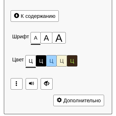
К содержанию
А
Шрифт
А
А
Цвет
Ц
Ц
Ц
Ц
Ц
Дополнительно