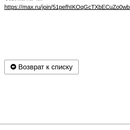
https://max.ru/join/51pefhIKOqGcTXbECuZo
Возврат к списку