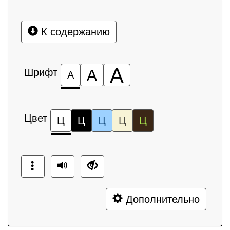
К содержанию
А
Шрифт
А
А
Цвет
Ц
Ц
Ц
Ц
Ц
Дополнительно