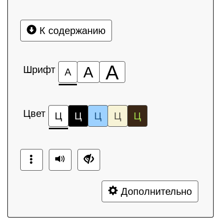
К содержанию
А
Шрифт
А
А
Цвет
Ц
Ц
Ц
Ц
Ц
Дополнительно