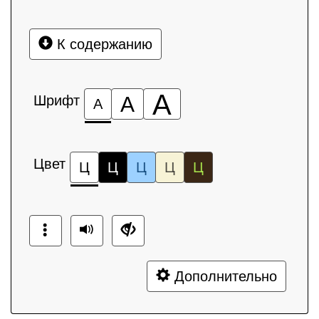
К содержанию
А
Шрифт
А
А
Цвет
Ц
Ц
Ц
Ц
Ц
Дополнительно