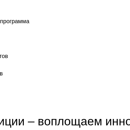
 программа
тов
в
иции – воплощаем инн