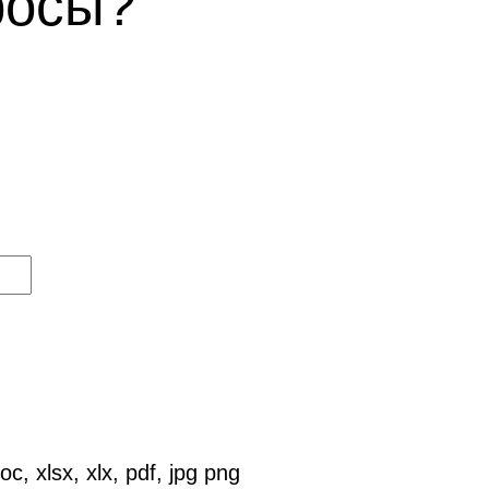
росы?
 xlsx, xlx, pdf, jpg png