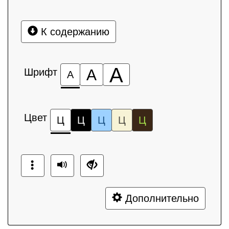
К содержанию
А
Шрифт
А
А
Цвет
Ц
Ц
Ц
Ц
Ц
Дополнительно