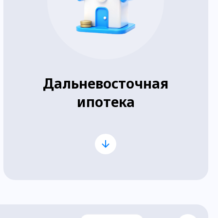
Дальневосточная
ипотека
Молодые семьи до 35 лет или
специалисты, работающие на
Дальнем Востоке;
Ставка по ипотеке от 0,1% до
2% годовых (детали — в банке);
Можно приобрести квартиру
или индивидуальный дом на
территории Дальнего Востока;
Первоначальный взнос от 20%;