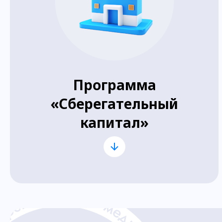
Программа
«Сберегательный
капитал»
Для выпускников медицинских
колледжей, работающих в
государственных или
муниципальных больницах и
поликлиниках;
Необходимо среднее
профессиональное или высшее
образование;