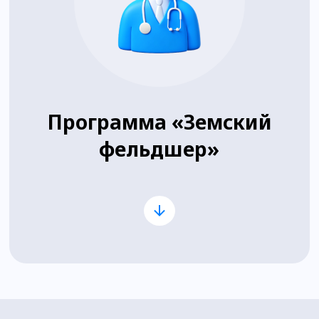
Программа «Земский
фельдшер»
Для выпускников с дипломом
среднего медицинского
образования;
Нужно трудоустроиться в
фельдшерско-акушерский пункт
(ФАП) в сельской местности или
на малых городах;
Сумму в 1 миллион рублей
можно получить только 1 раз;