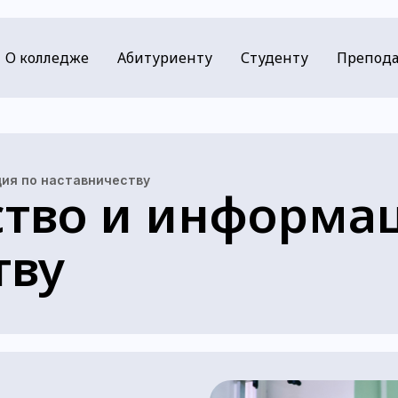
О колледже
Абитуриенту
Студенту
Препода
ия по наставничеству
ство и информа
тву