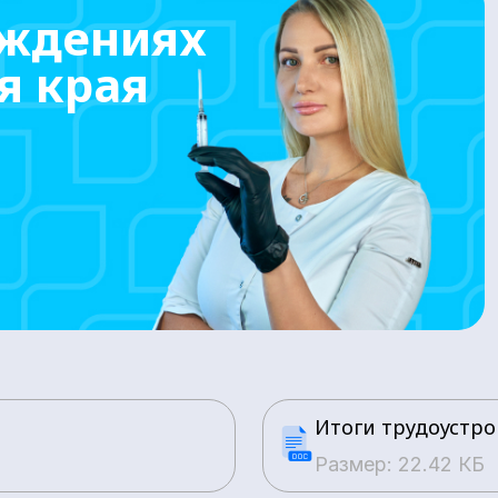
еждениях
я края
Итоги трудоустро
Размер: 22.42 КБ