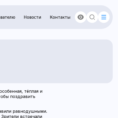
вателю
Новости
Контакты
собенная, тёплая и
тобы поздравить
тавили равнодушными.
 Зрители встречали