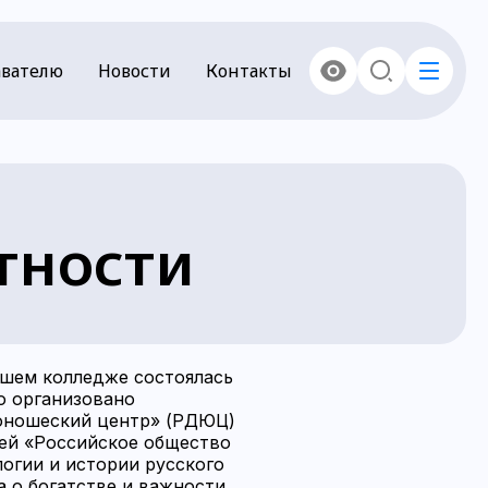
вателю
Новости
Контакты
тности
ашем колледже состоялась
о организовано
юношеский центр» (РДЮЦ)
ей «Российское общество
логии и истории русского
а о богатстве и важности