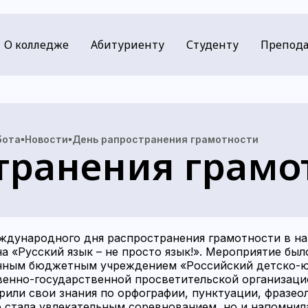
О колледже
Абитуриенту
Студенту
Препода
бота
Новости
День рапространения грамотности
транения грамо
ждународного дня распространения грамотности в н
а «Русский язык – не просто язык!». Мероприятие был
нным бюджетным учреждением «Российский детско-
енно-государственной просветительской организаци
рили свои знания по орфографии, пунктуации, фразео
о стала увлекательным соревнованием, но и напомнил