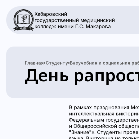
Хабаровский
государственный медицинский
колледж имени Г.С. Макарова
Главная
Студенту
Внеучебная и социальная ра
День рапрос
В рамках празднования Ме
интеллектуальная викторин
Федеральным государстве
и Общероссийской обществ
"Знание"». Студенты прове
языка. Викторина не тольк