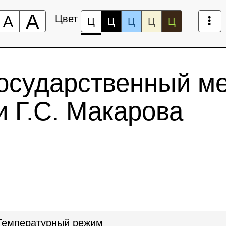
А
А
Цвет
Ц
Ц
Ц
Ц
Ц
государственный м
 Г.С. Макарова
Температурный режим