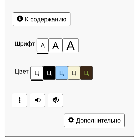
К содержанию
А
Шрифт
А
А
Цвет
Ц
Ц
Ц
Ц
Ц
Дополнительно