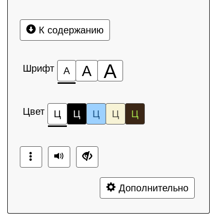
К содержанию
А
Шрифт
А
А
Цвет
Ц
Ц
Ц
Ц
Ц
Дополнительно