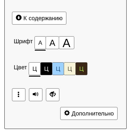
К содержанию
А
Шрифт
А
А
Цвет
Ц
Ц
Ц
Ц
Ц
Дополнительно