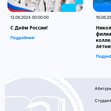
12.06.2024 00:00:00
16.06.2
С Днём России!
Никол
филиа
Подробнее
колле
летни
Подро
Абитур
Студен