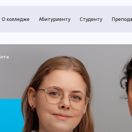
О колледже
Абитуриенту
Студенту
Препода
бота