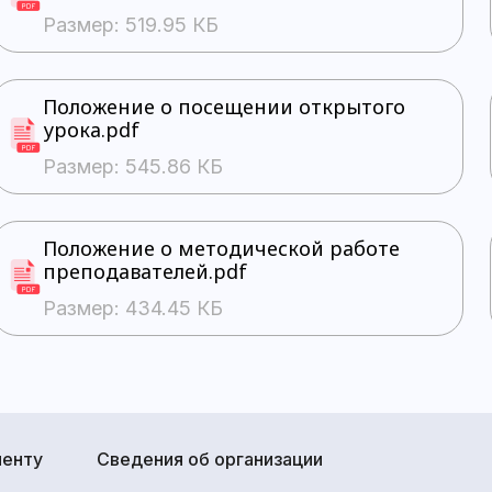
Размер: 519.95 КБ
Положение о посещении открытого
урока.pdf
Размер: 545.86 КБ
Положение о методической работе
преподавателей.pdf
Размер: 434.45 КБ
иенту
Сведения об организации