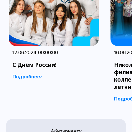
12.06.2024 00:00:00
16.06.2
С Днём России!
Никол
филиа
Подробнее
колле
летни
Подро
Абитуриенту