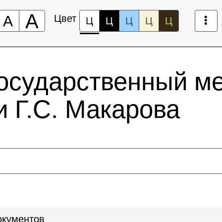
А
А
Цвет
Ц
Ц
Ц
Ц
Ц
государственный м
 Г.С. Макарова
окументов